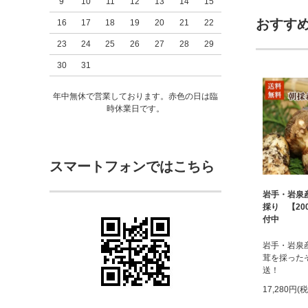
9
10
11
12
13
14
15
おすす
16
17
18
19
20
21
22
23
24
25
26
27
28
29
30
31
年中無休で営業しております。赤色の日は臨
時休業日です。
スマートフォンではこちら
岩手・岩泉
採り 【20
付中
岩手・岩泉
茸を採った
送！
17,280円(