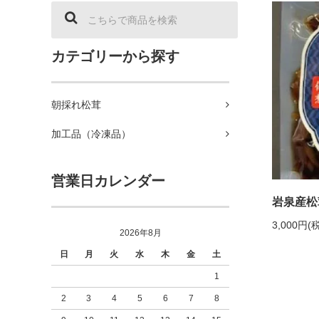
カテゴリーから探す
朝採れ松茸
加工品（冷凍品）
営業日カレンダー
岩泉産松
3,000円(
2026年8月
日
月
火
水
木
金
土
1
2
3
4
5
6
7
8