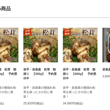
め商品
産 松茸 朝
岩手・岩泉産 松茸 朝
岩手・岩泉産 松茸 朝
岩泉
0g】 予約受
採り 【300g】 予約受
採り 【400g】 予約受
3,00
付中
付中
産の朝採れ松
岩手・岩泉産の朝採れ松
岩手・岩泉産の朝採れ松
その日に発
茸を採ったその日に発
茸を採ったその日に発
送！
送！
税込)
25,920円(税込)
34,560円(税込)