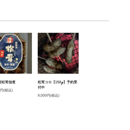
産松茸佃煮
松茸コロ【150ℊ】予約受
付中
0円(税込)
9,000円(税込)