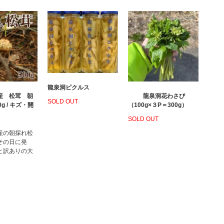
龍泉洞ピクルス
産 松茸 朝
龍泉洞花わさび
SOLD OUT
g / キズ・開
（100g×３P＝300g）
SOLD OUT
産の朝採れ松
その日に発
と訳ありの大