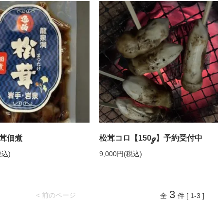
茸佃煮
松茸コロ【150ℊ】予約受付中
税込)
9,000円(税込)
3
< 前のページ
全
件 [ 1-3 ]