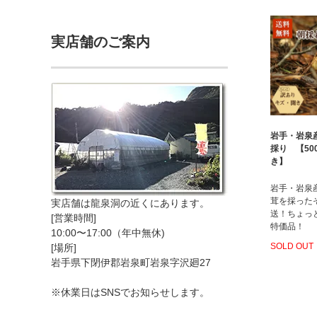
実店舗のご案内
岩手・岩泉
採り 【500
き】
岩手・岩泉
茸を採った
実店舗は龍泉洞の近くにあります。
送！ちょっ
[営業時間]
特価品！
10:00〜17:00（年中無休)
SOLD OUT
[場所]
岩手県下閉伊郡岩泉町岩泉字沢廻27
※休業日はSNSでお知らせします。