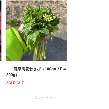
龍泉洞花わさび（100g×３P＝
300g）
SOLD OUT
次のページ >